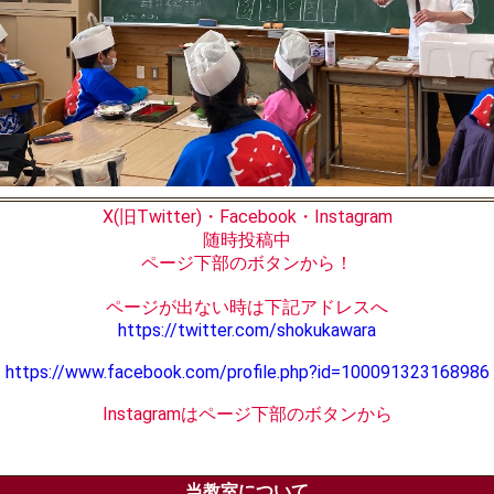
X(旧Twitter)・Facebook・Instagram
随時投稿中
ページ下部のボタンから！
ページが出ない時は下記アドレスへ
https://twitter.com/shokukawara
https://www.facebook.com/profile.php?id=100091323168986
Instagramはページ下部のボタンから
当教室について