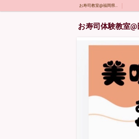
お寿司教室@福岡県田川郡香春町
お寿司体験教室@