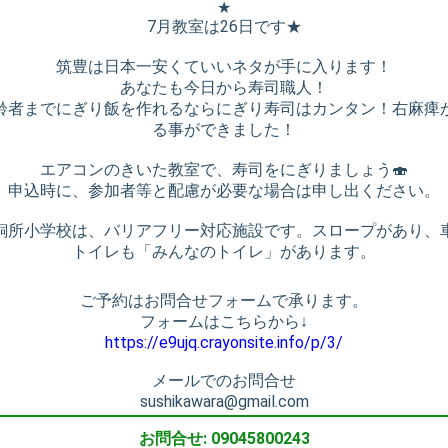
★
7月教室は26日です★
筑豊は日本一安くていいネタが手に入ります！
あなたも今日から寿司職人！
齢者までにぎり飯を作れるならにぎり寿司はカンタン！右麻痺
る事ができました！
エアコンのきいた教室で、寿司をにぎりましょう🍣
申込時に、参加者等と配慮が必要な場合は申し出ください。
銅所小学校は、バリアフリー対応施設です。スロープがあり、
トイレも「みんなのトイレ」があります。
ご予約はお問合せフォームで承ります。
フォームはこちらから↓
https://e9ujq.crayonsite.info/p/3/
メールでのお問合せ
sushikawara@gmail.com
お問合せ: 09045800243