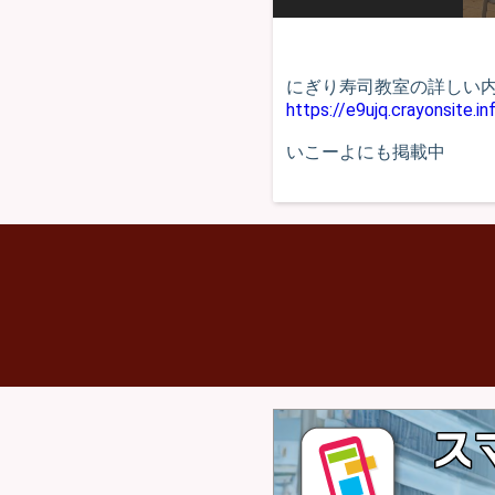
にぎり寿司教室の詳しい
https://e9ujq.crayonsite.in
いこーよにも掲載中